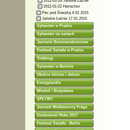
2012-01-28 Jańskie Łaźnie
2011-01-22 Harrachov
Pec pod Śnieżką 4.01.2015
Jańskie Łaźnie 17.01.2015
Sylwester w Pradze
Sylwester na nartach
Jarmarki Bożonarodzeniowe
Festiwal Światła w Pradze
Trekkingi
Sylwester w Berlinie
Okolice bliższe i dalsze
Energylandia
Wiedeń i Bratysława
SPŁYWY
Jarmark Wielkanocny Praga
Osobowość Roku 2017
Festiwal Światła - Berlin