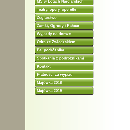
MŚ w Lotach Narciarskich
Teatry, opery, operetki
Żeglarstwo
Zamki, Ogrody i Pałace
Wyjazdy na dorsze
Odra ze Zwiedzakiem
Bal podróżnika
Spotkania z podróżnikami
Kontakt
Płatności za wyjazd
Majówka 2018
Majówka 2019