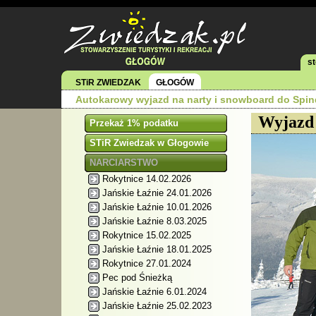
s
STiR ZWIEDZAK
GŁOGÓW
Autokarowy wyjazd na narty i snowboard do Spi
Wyjazd
Przekaż 1% podatku
STiR Zwiedzak w Głogowie
NARCIARSTWO
Rokytnice 14.02.2026
Jańskie Łaźnie 24.01.2026
Jańskie Łaźnie 10.01.2026
Jańskie Łaźnie 8.03.2025
Rokytnice 15.02.2025
Jańskie Łaźnie 18.01.2025
Rokytnice 27.01.2024
Pec pod Śnieżką
Jańskie Łaźnie 6.01.2024
Jańskie Łaźnie 25.02.2023