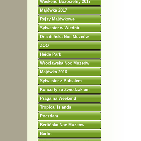
Weekend Bożocielny 2017
Majówka 2017
Rejsy Majówkowe
Sylwester w Wiedniu
Drezdeńska Noc Muzeów
ZOO
Heide Park
Wrocławska Noc Muzeów
Majówka 2016
Sylwester z Polsatem
Koncerty ze Zwiedzakiem
Praga na Weekend
Tropical Islands
Poczdam
Berlińska Noc Muzeów
Berlin