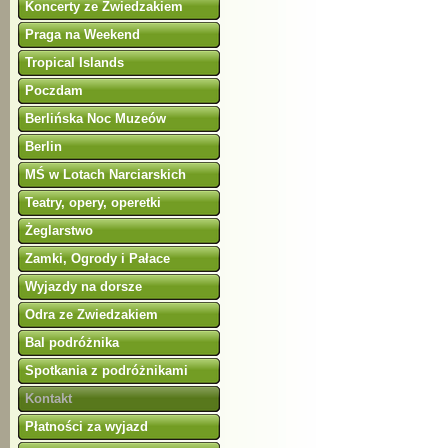
Koncerty ze Zwiedzakiem
Praga na Weekend
Tropical Islands
Poczdam
Berlińska Noc Muzeów
Berlin
MŚ w Lotach Narciarskich
Teatry, opery, operetki
Żeglarstwo
Zamki, Ogrody i Pałace
Wyjazdy na dorsze
Odra ze Zwiedzakiem
Bal podróżnika
Spotkania z podróżnikami
Kontakt
Płatności za wyjazd