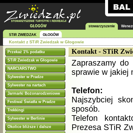
stowarzyszenie
Wenezu
STiR ZWIEDZAK
GŁOGÓW
Kontakt z STiR Zwiedzak w Głogowie
Kontakt - STiR Zwi
Przekaż 1% podatku
STiR Zwiedzak w Głogowie
Zapraszamy do k
NARCIARSTWO
sprawie w jakiej
Sylwester w Pradze
Sylwester na nartach
Telefon:
Jarmarki Bożonarodzeniowe
Najszybciej sko
Festiwal Światła w Pradze
sposób.
Trekkingi
Telefon kontak
Sylwester w Berlinie
Prezesa STiR Z
Okolice bliższe i dalsze