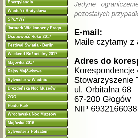
Energylandia
Jedyne ograniczeni
Wiedeń i Bratysława
pozostałych przypad
SPŁYWY
Jarmark Wielkanocny Praga
E-mail:
Osobowość Roku 2017
Maile czytamy z
Festiwal Światła - Berlin
Weekend Bożocielny 2017
Adres do kores
Majówka 2017
Korespondencje 
Rejsy Majówkowe
Stowarzyszenie T
Sylwester w Wiedniu
ul. Orbitalna 68
Drezdeńska Noc Muzeów
ZOO
67-200 Głogów
Heide Park
NIP 6932166038
Wrocławska Noc Muzeów
Majówka 2016
Sylwester z Polsatem