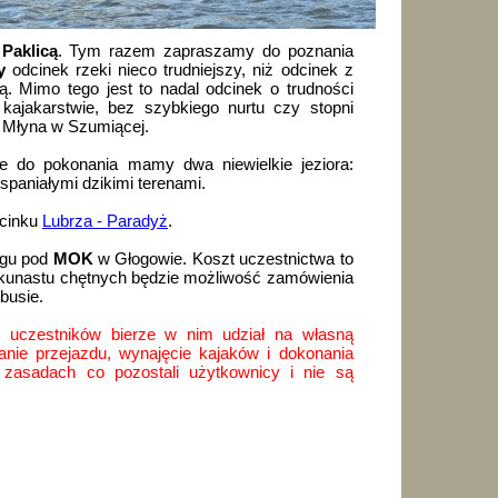
 Paklicą
. Tym razem zapraszamy do poznania
y
odcinek rzeki nieco trudniejszy, niż odcinek z
ą. Mimo tego jest to nadal odcinek o trudności
kajakarstwie, bez szybkiego nurtu czy stopni
y Młyna w Szumiącej.
ie do pokonania mamy dwa niewielkie jeziora:
spaniałymi dzikimi terenami.
dcinku
Lubrza - Paradyż
.
ngu pod
MOK
w Głogowie. Koszt uczestnictwa to
kilkunastu chętnych będzie możliwość zamówienia
busie.
 uczestników bierze w nim udział na własną
anie przejazdu, wynajęcie kajaków i dokonania
 zasadach co pozostali użytkownicy i nie są