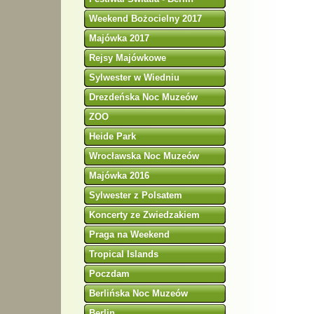
Weekend Bożocielny 2017
Majówka 2017
Rejsy Majówkowe
Sylwester w Wiedniu
Drezdeńska Noc Muzeów
ZOO
Heide Park
Wrocławska Noc Muzeów
Majówka 2016
Sylwester z Polsatem
Koncerty ze Zwiedzakiem
Praga na Weekend
Tropical Islands
Poczdam
Berlińska Noc Muzeów
Berlin