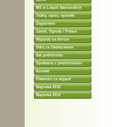
MŚ w Lotach Narciarskich
Teatry, opery, operetki
Żeglarstwo
Zamki, Ogrody i Pałace
Wyjazdy na dorsze
Odra ze Zwiedzakiem
Bal podróżnika
Spotkania z podróżnikami
Kontakt
Płatności za wyjazd
Majówka 2018
Majówka 2019