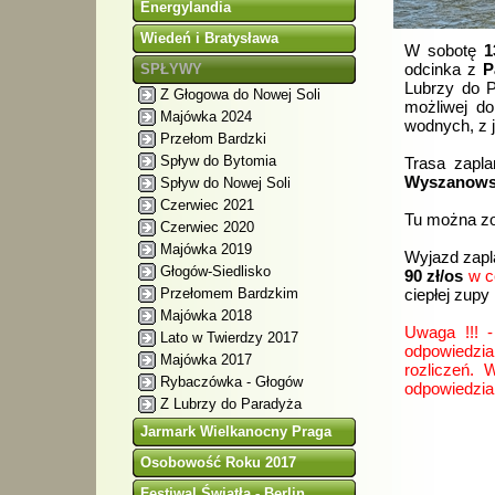
Energylandia
Wiedeń i Bratysława
W sobotę
1
odcinka z
P
SPŁYWY
Lubrzy do P
Z Głogowa do Nowej Soli
możliwej do
Majówka 2024
wodnych, z 
Przełom Bardzki
Spływ do Bytomia
Trasa zapl
Wyszanowsk
Spływ do Nowej Soli
Czerwiec 2021
Tu można zo
Czerwiec 2020
Majówka 2019
Wyjazd zapl
Głogów-Siedlisko
90 zł/os
w c
Przełomem Bardzkim
ciepłej zup
Majówka 2018
Uwaga !!! 
Lato w Twierdzy 2017
odpowiedzia
Majówka 2017
rozliczeń. 
Rybaczówka - Głogów
odpowiedzia
Z Lubrzy do Paradyża
Jarmark Wielkanocny Praga
Osobowość Roku 2017
Festiwal Światła - Berlin