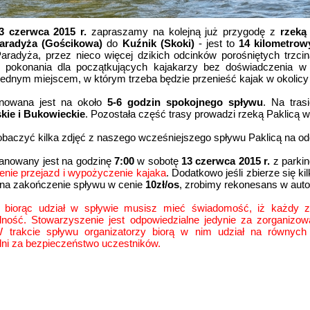
3 czerwca 2015 r.
zapraszamy na kolejną już przygodę z
rzeką
aradyża (Gościkowa)
do
Kuźnik (Skoki)
- jest to
14 kilometrow
aradyża, przez nieco więcej dzikich odcinków porośniętych trzcin
 pokonania dla początkujących kajakarzy bez doświadczenia w 
jednym miejscem, w którym trzeba będzie przenieść kajak w okolic
anowana jest na około
5-6 godzin spokojnego spływu
. Na tras
ie i Bukowieckie
. Pozostała część trasy prowadzi rzeką Paklicą w
baczyć kilka zdjęć z naszego wcześniejszego spływu Paklicą na o
anowany jest na godzinę
7:00
w sobotę
13 czerwca 2015 r.
z parki
enie przejazd i wypożyczenie kajaka
. Dodatkowo jeśli zbierze się 
y na zakończenie spływu w cenie
10zł/os
, zrobimy rekonesans w auto
- biorąc udział w spływie musisz mieć świadomość, iż każdy z
lność. Stowarzyszenie jest odpowiedzialne jedynie za zorganizow
W trakcie spływu organizatorzy biorą w nim udział na równych
lni za bezpieczeństwo uczestników.