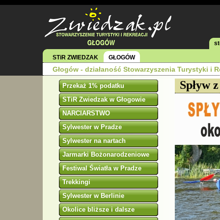
s
STiR ZWIEDZAK
GŁOGÓW
Głogów - działaność Stowarzyszenia Turystyki i R
Spływ z
Przekaż 1% podatku
STiR Zwiedzak w Głogowie
NARCIARSTWO
Sylwester w Pradze
Sylwester na nartach
Jarmarki Bożonarodzeniowe
Festiwal Światła w Pradze
Trekkingi
Sylwester w Berlinie
Okolice bliższe i dalsze