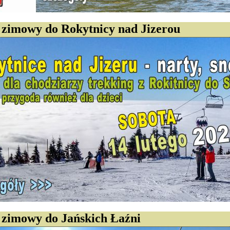
zimowy do Rokytnicy nad Jizerou
zimowy do Jańskich Łaźni