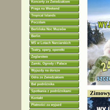
Koncerty ze Zwiedzakiem
Praga na Weekend
Tropical Islands
Poczdam
Berlińska Noc Muzeów
Berlin
MŚ w Lotach Narciarskich
Teatry, opery, operetki
Żeglarstwo
Zamki, Ogrody i Pałace
Wyjazdy na dorsze
Odra ze Zwiedzakiem
Bal podróżnika
Spotkania z podróżnikami
Zimowy 
Kontakt
Płatności za wyjazd