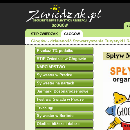
s
STiR ZWIEDZAK
GŁOGÓW
Głogów - działaność Stowarzyszenia Turystyki i R
Przekaż 1% podatku
Spływ M
STiR Zwiedzak w Głogowie
NARCIARSTWO
Sylwester w Pradze
Sylwester na nartach
Jarmarki Bożonarodzeniowe
Festiwal Światła w Pradze
Trekkingi
Sylwester w Berlinie
Okolice bliższe i dalsze