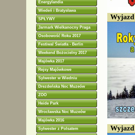
Energylandia
Wiedeń i Bratysława
Wyjazd 
SPŁYWY
Jarmark Wielkanocny Praga
Osobowość Roku 2017
Festiwal Światła - Berlin
Weekend Bożocielny 2017
Majówka 2017
Rejsy Majówkowe
Sylwester w Wiedniu
Drezdeńska Noc Muzeów
ZOO
Heide Park
Wrocławska Noc Muzeów
Majówka 2016
Wyjazd 
Sylwester z Polsatem